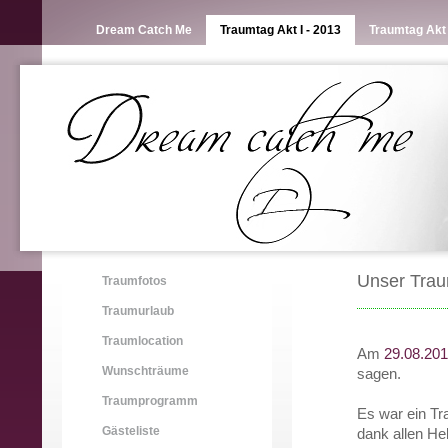
Dream Catch Me
Traumtag Akt I - 2013
Traumtag Akt I
Unser Traum
Traumfotos
Traumurlaub
Traumlocation
Am
29.08.20
Wunschträume
sagen.
Traumprogramm
Es war ein Tr
Gästeliste
dank allen He