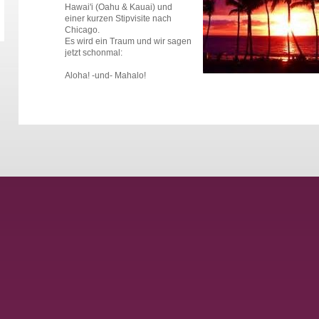
Hawai'i (Oahu & Kauai) und
einer kurzen Stipvisite nach
Chicago.
Es wird ein Traum und wir sagen
jetzt schonmal:
Aloha! -und- Mahalo!