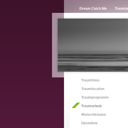
Dream Catch Me
Traumta
Traumfotos
Traumlocation
Traumprogramm
Traumurlaub
Wunschträume
Gästeliste