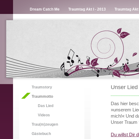
Dream Catch Me
Traumtag Akt I - 2013
Traumtag Akt I
Unser Lie
Traumstory
Traummotto
Das hier besc
Das Lied
»unserem Lied
Videos
mich!« Und da
Unser Traum f
Trau(m)zeugen
Gästebuch
Du willst Dir